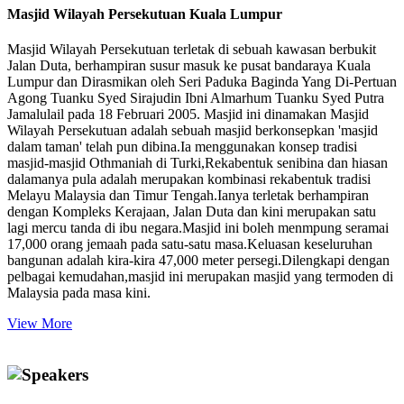
Masjid Wilayah Persekutuan Kuala Lumpur
Masjid Wilayah Persekutuan terletak di sebuah kawasan berbukit
Jalan Duta, berhampiran susur masuk ke pusat bandaraya Kuala
Lumpur dan Dirasmikan oleh Seri Paduka Baginda Yang Di-Pertuan
Agong Tuanku Syed Sirajudin Ibni Almarhum Tuanku Syed Putra
Jamalulail pada 18 Februari 2005. Masjid ini dinamakan Masjid
Wilayah Persekutuan adalah sebuah masjid berkonsepkan 'masjid
dalam taman' telah pun dibina.Ia menggunakan konsep tradisi
masjid-masjid Othmaniah di Turki,Rekabentuk senibina dan hiasan
dalamanya pula adalah merupakan kombinasi rekabentuk tradisi
Melayu Malaysia dan Timur Tengah.Ianya terletak berhampiran
dengan Kompleks Kerajaan, Jalan Duta dan kini merupakan satu
lagi mercu tanda di ibu negara.Masjid ini boleh menmpung seramai
17,000 orang jemaah pada satu-satu masa.Keluasan keseluruhan
bangunan adalah kira-kira 47,000 meter persegi.Dilengkapi dengan
pelbagai kemudahan,masjid ini merupakan masjid yang termoden di
Malaysia pada masa kini.
View More
Speakers