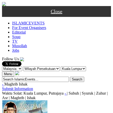
Close
ISLAMICEVENTS
For Event Organisers
Editorial
Souq
TV
Musollah
Jobs
Follow Us
Menu
-
Maghrib
Ishak
Submit Information
Waktu Solat: Kuala Lumpur, Putrajaya
-
|
Subuh
|
Syuruk
|
Zuhur
|
Asr
|
Maghrib
|
Ishak