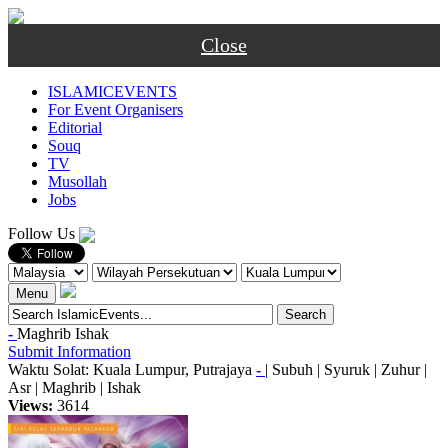
Close
ISLAMICEVENTS
For Event Organisers
Editorial
Souq
TV
Musollah
Jobs
Follow Us
Menu
-
Maghrib
Ishak
Submit Information
Waktu Solat: Kuala Lumpur, Putrajaya
-
|
Subuh
|
Syuruk
|
Zuhur
|
Asr
|
Maghrib
|
Ishak
Views:
3614