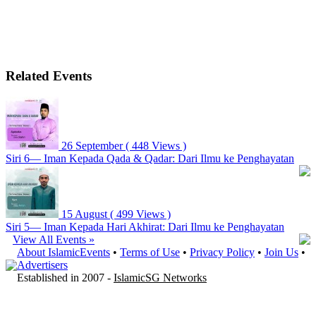
Related Events
26 September
( 448 Views )
Siri 6— Iman Kepada Qada & Qadar: Dari Ilmu ke Penghayatan
15 August
( 499 Views )
Siri 5— Iman Kepada Hari Akhirat: Dari Ilmu ke Penghayatan
View All Events »
About IslamicEvents
•
Terms of Use
•
Privacy Policy
•
Join Us
•
Advertisers
Established in 2007 -
IslamicSG Networks