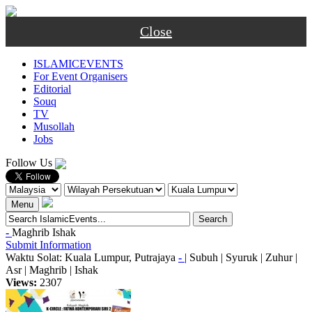
Close
ISLAMICEVENTS
For Event Organisers
Editorial
Souq
TV
Musollah
Jobs
Follow Us
Menu
-
Maghrib
Ishak
Submit Information
Waktu Solat: Kuala Lumpur, Putrajaya
-
|
Subuh
|
Syuruk
|
Zuhur
|
Asr
|
Maghrib
|
Ishak
Views:
2307