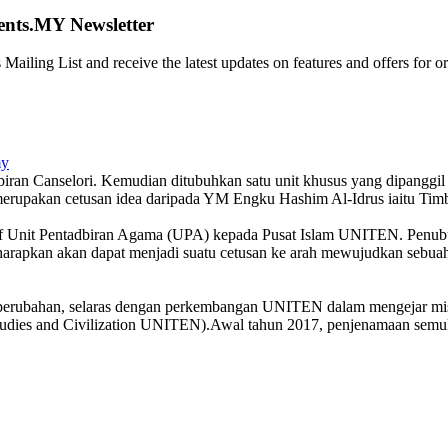
ents.MY Newsletter
 Mailing List and receive the latest updates on features and offers for
my
ran Canselori. Kemudian ditubuhkan satu unit khusus yang dipanggil
rupakan cetusan idea daripada YM Engku Hashim Al-Idrus iaitu Ti
 Unit Pentadbiran Agama (UPA) kepada Pusat Islam UNITEN. Penubuh
iharapkan akan dapat menjadi suatu cetusan ke arah mewujudkan sebu
perubahan, selaras dengan perkembangan UNITEN dalam mengejar misi
tudies and Civilization UNITEN).Awal tahun 2017, penjenamaan semula