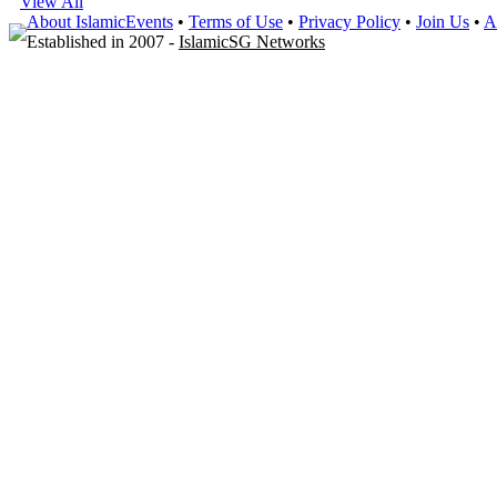
View All
About IslamicEvents
•
Terms of Use
•
Privacy Policy
•
Join Us
•
A
Established in 2007 -
IslamicSG Networks