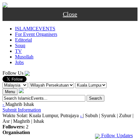
Close
ISLAMICEVENTS
For Event Organisers
Editorial
Souq
TV
Musollah
Jobs
Follow Us
Menu
-
Maghrib
Ishak
Submit Information
Waktu Solat: Kuala Lumpur, Putrajaya
-
|
Subuh
|
Syuruk
|
Zuhur
|
Asr
|
Maghrib
|
Ishak
Followers:
2
Organisation
Follow Updates